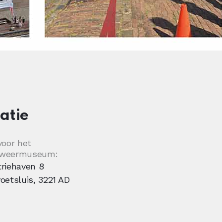
atie
voor het
dweermuseum:
triehaven 8
oetsluis
,
3221 AD