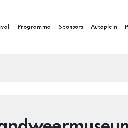
ival
Programma
Sponsors
Autoplein
randweermuseum 