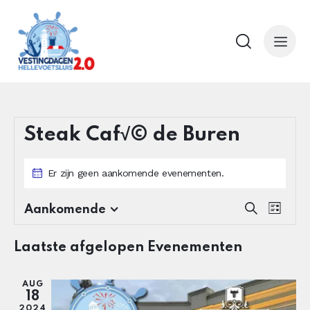
Steak Caf√© de Buren
Er zijn geen aankomende evenementen.
E
E
Z
Aankomende
L
o
S
v
v
i
e
e
e
j
e
Laatste afgelopen Evenementen
k
s
l
n
n
e
t
e
e
n
e
AUG
c
m
m
18
t
e
2024