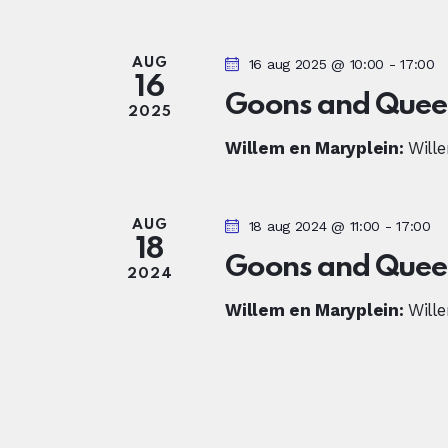
Z
n
o
e
d
e
AUG
16 aug 2025 @ 10:00
-
17:00
a
16
k
n
Goons and Quee
t
2025
v
u
Willem en Maryplein:
Wille
o
Z
m
o
.
r
o
AUG
18 aug 2024 @ 11:00
-
17:00
E
18
Goons and Queen
v
e
2024
e
Willem en Maryplein:
Wille
n
k
e
e
m
e
n