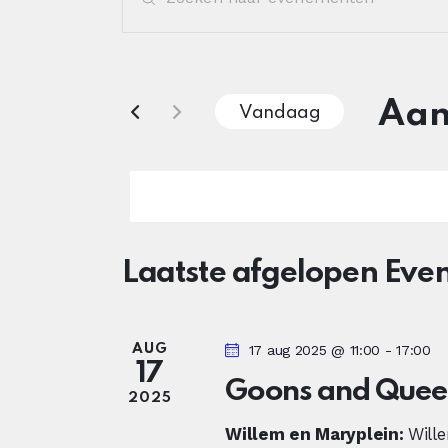
u
v
l
e
e
e
Aa
Vandaag
n
S
n
k
e
e
l
e
y
e
w
c
m
Laatste afgelopen Ev
o
t
r
e
e
d
e
AUG
17 aug 2025 @ 11:00
-
17:00
i
17
n
r
Goons and Quee
n
2025
e
.
t
e
Willem en Maryplein:
Wille