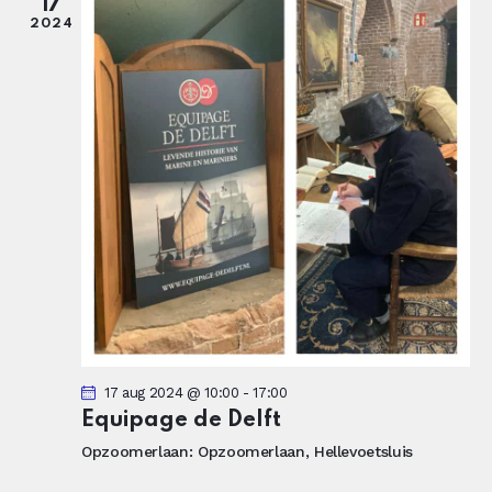
g
i
17
e
e
2024
v
e
n
n
a
v
i
g
a
t
i
e
17 aug 2024 @ 10:00
-
17:00
Equipage de Delft
Opzoomerlaan:
Opzoomerlaan, Hellevoetsluis